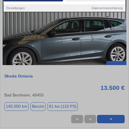
Einstellungen
Datenschutzerklärung
Skoda Octavia
13.500 €
Bad Bentheim, 48455
145.000 km
Benzin
81 kw (110 PS)
★
➦
➜