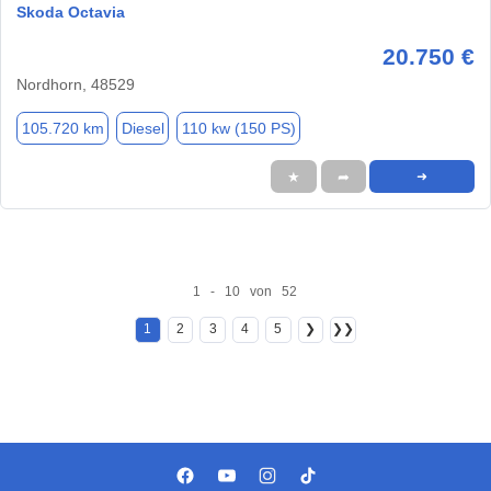
Skoda Octavia
20.750 €
Nordhorn, 48529
105.720 km
Diesel
110 kw (150 PS)
★
➦
➜
1 - 10 von 52
1
2
3
4
5
❯
❯❯