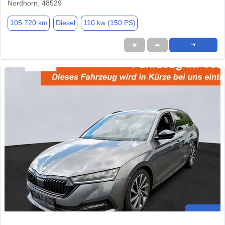
Nordhorn, 48529
105.720 km
Diesel
110 kw (150 PS)
★
➦
➜