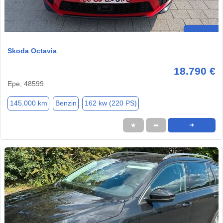
Skoda Octavia
18.790 €
Epe, 48599
145.000 km
Benzin
162 kw (220 PS)
★
➦
➜