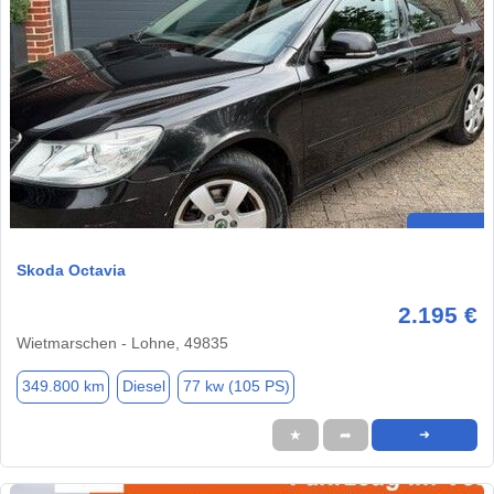
Skoda Octavia
2.195 €
Wietmarschen - Lohne, 49835
349.800 km
Diesel
77 kw (105 PS)
★
➦
➜