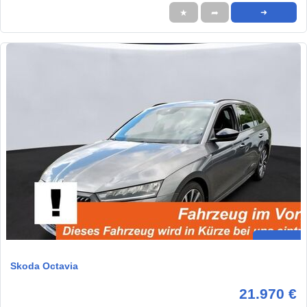
★
➦
➜
Skoda Octavia
21.970 €