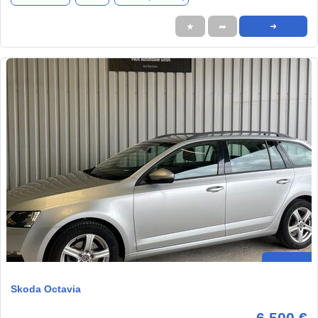
★
➦
➜
Skoda Octavia
6.500 €