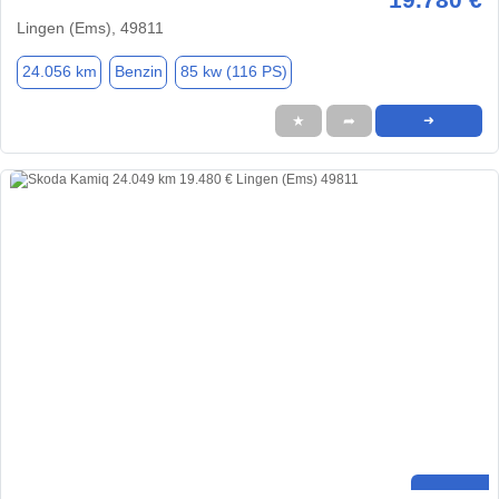
Lingen (Ems), 49811
24.056 km
Benzin
85 kw (116 PS)
★
➦
➜