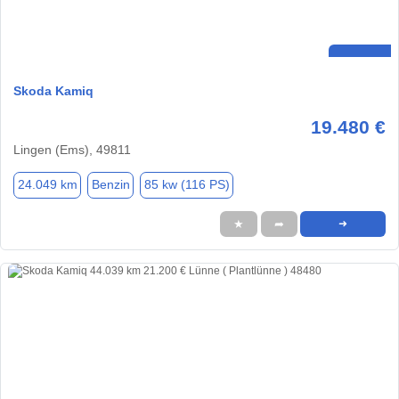
Skoda Kamiq
19.480 €
Lingen (Ems), 49811
24.049 km
Benzin
85 kw (116 PS)
★
➦
➜