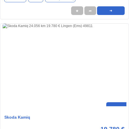
★
➦
➜
Skoda Kamiq
19.780 €