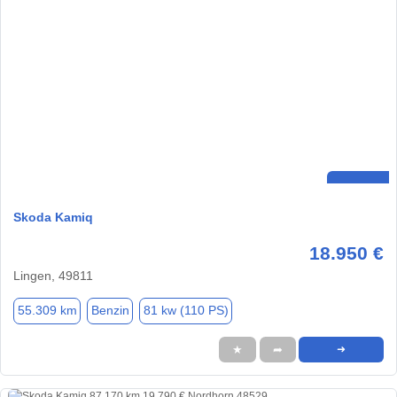
Skoda Kamiq
18.950 €
Lingen, 49811
55.309 km
Benzin
81 kw (110 PS)
★
➦
➜