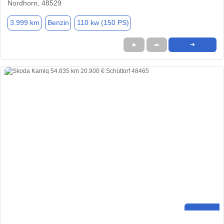
Nordhorn, 48529
3.999 km
Benzin
110 kw (150 PS)
★
➦
➜