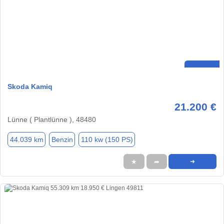
Skoda Kamiq
21.200 €
Lünne ( Plantlünne ), 48480
44.039 km
Benzin
110 kw (150 PS)
★
➦
➜