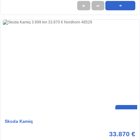
★
➦
➜
Skoda Kamiq
33.870 €