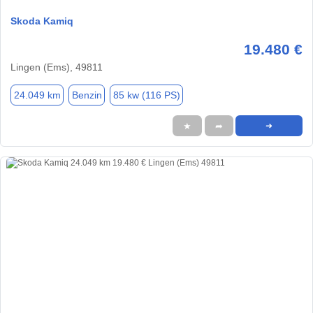
Skoda Kamiq
19.480 €
Lingen (Ems), 49811
24.049 km
Benzin
85 kw (116 PS)
★
➦
➜