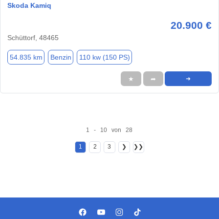
Skoda Kamiq
20.900 €
Schüttorf, 48465
54.835 km
Benzin
110 kw (150 PS)
★
➦
➜
1 - 10 von 28
1
2
3
❯
❯❯