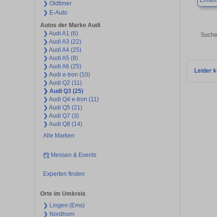
Emsbü
❯ Oldtimer
❯ E-Auto
Autos der Marke Audi
❯ Audi A1 (6)
Suche
❯ Audi A3 (22)
❯ Audi A4 (25)
❯ Audi A5 (8)
❯ Audi A6 (25)
Leider k
❯ Audi e-tron (10)
❯ Audi Q2 (11)
❯ Audi Q3 (25)
❯ Audi Q4 e-tron (11)
❯ Audi Q5 (21)
❯ Audi Q7 (3)
❯ Audi Q8 (14)
Alle Marken
Messen & Events
Experten finden
Orte im Umkreis
❯ Lingen (Ems)
❯ Nordhorn