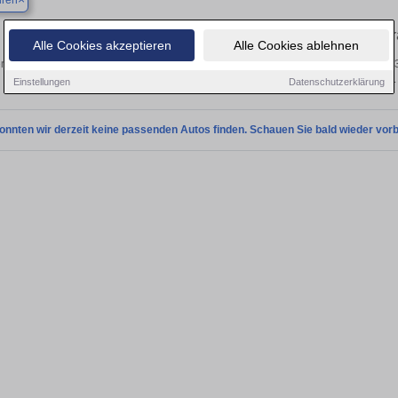
ren
Finden Sie in Emsbüren Ihren geb
Alle Cookies akzeptieren
Alle Cookies ablehnen
n Sie in Emsbüren einen Audi Q3 Gebrauchtwagen? Entdecken Sie gebrauchte Q3 
privat und vom Händler.
Einstellungen
Datenschutzerklärung
onnten wir derzeit keine passenden Autos finden. Schauen Sie bald wieder vorb