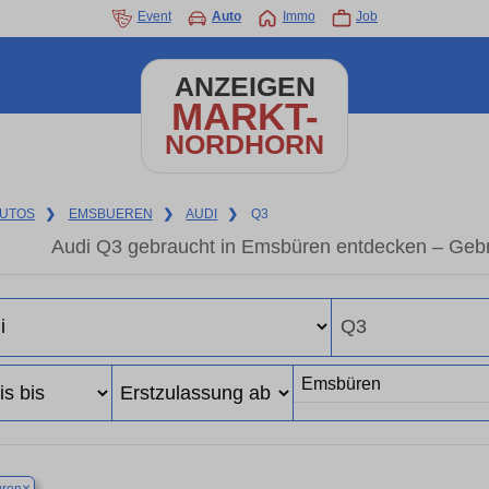
Event
Auto
Immo
Job
ANZEIGEN
MARKT-
NORDHORN
UTOS
❯
EMSBUEREN
❯
AUDI
❯
Q3
Audi Q3 gebraucht in Emsbüren entdecken – Gebr
×