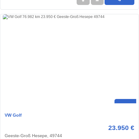
★
➦
➜
VW Golf
23.950 €
Geeste-Groß Hesepe, 49744