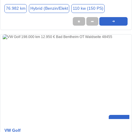
76.982 km
Hybrid (Benzin/Elekt
110 kw (150 PS)
★
➦
➜
VW Golf