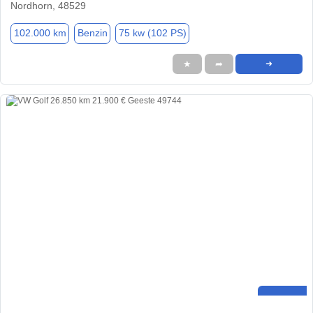
Nordhorn, 48529
102.000 km
Benzin
75 kw (102 PS)
★
➦
➜