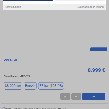
Einstellungen
Datenschutzerklärung
VW Golf
8.999 €
Nordhorn, 48529
68.000 km
Benzin
77 kw (105 PS)
★
➦
➜