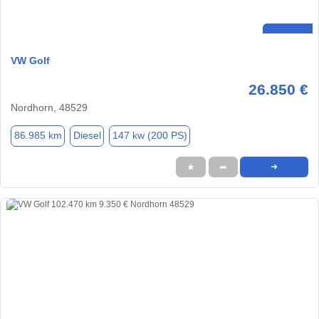
VW Golf
26.850 €
Nordhorn, 48529
86.985 km
Diesel
147 kw (200 PS)
★
➦
➜