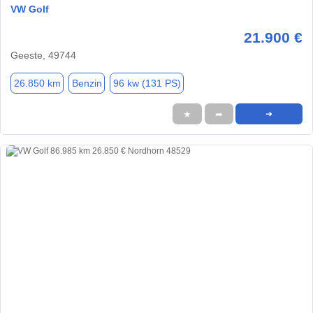
VW Golf
21.900 €
Geeste, 49744
26.850 km
Benzin
96 kw (131 PS)
★
➦
➜