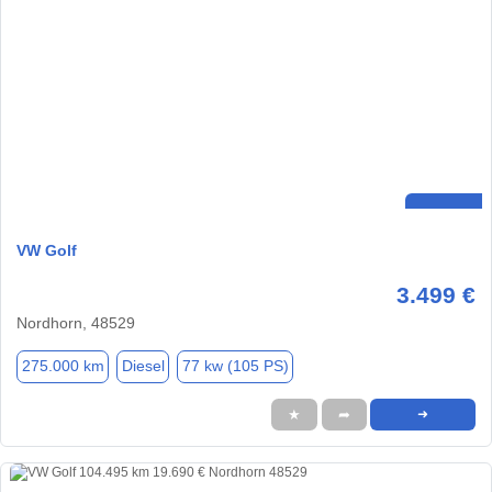
VW Golf
3.499 €
Nordhorn, 48529
275.000 km
Diesel
77 kw (105 PS)
★
➦
➜