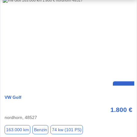
VW Golf
1.800 €
nordhorn, 48527
163.000 km
Benzin
74 kw (101 PS)