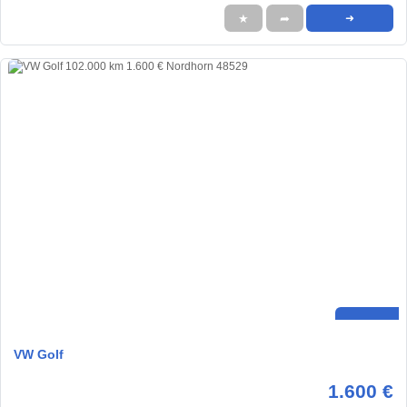
★
➦
➜
VW Golf
1.600 €