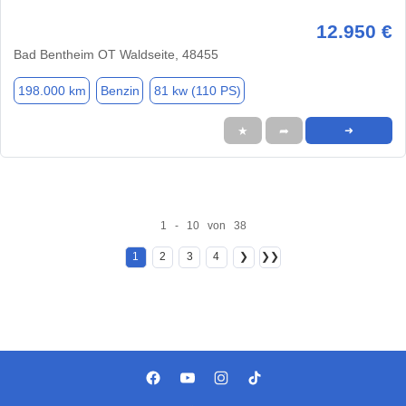
12.950 €
Bad Bentheim OT Waldseite, 48455
198.000 km
Benzin
81 kw (110 PS)
★
➦
➜
1 - 10 von 38
1
2
3
4
❯
❯❯