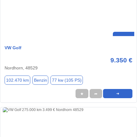
VW Golf
9.350 €
Nordhorn, 48529
102.470 km
Benzin
77 kw (105 PS)
★
➦
➜