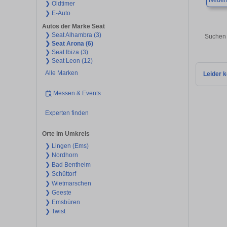
Neuen
❯ Oldtimer
❯ E-Auto
Autos der Marke Seat
❯ Seat Alhambra (3)
Suchen 
❯ Seat Arona (6)
❯ Seat Ibiza (3)
❯ Seat Leon (12)
Alle Marken
Leider k
Messen & Events
Experten finden
Orte im Umkreis
❯ Lingen (Ems)
❯ Nordhorn
❯ Bad Bentheim
❯ Schüttorf
❯ Wietmarschen
❯ Geeste
❯ Emsbüren
❯ Twist