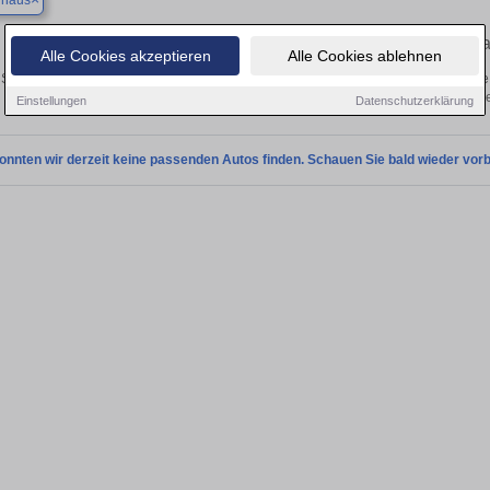
haus
Finden Sie in Neuenhaus Ihren gebr
Alle Cookies akzeptieren
Alle Cookies ablehnen
Sie in Neuenhaus einen Seat Arona Gebrauchtwagen? Entdecken Sie gebrauchte 
von privat und vom Händle
Einstellungen
Datenschutzerklärung
onnten wir derzeit keine passenden Autos finden. Schauen Sie bald wieder vorb