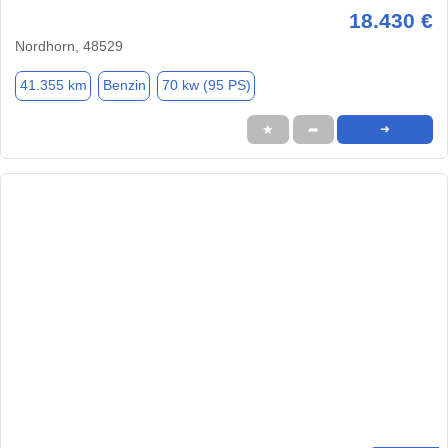
18.430 €
Nordhorn, 48529
41.355 km
Benzin
70 kw (95 PS)
★
➦
➜