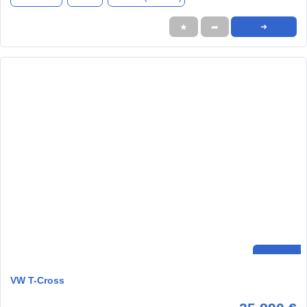
★
➦
➜
VW T-Cross