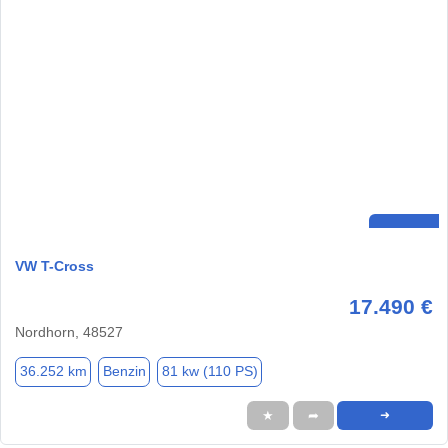
VW T-Cross
17.490 €
Nordhorn, 48527
36.252 km
Benzin
81 kw (110 PS)
★
➦
➜