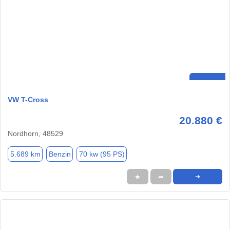
VW T-Cross
20.880 €
Nordhorn, 48529
5.689 km
Benzin
70 kw (95 PS)
★
➦
➜