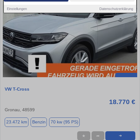
Einstellungen
Datenschutzerklärung
VW T-Cross
18.770 €
Gronau, 48599
23.472 km
Benzin
70 kw (95 PS)
★
➦
➜