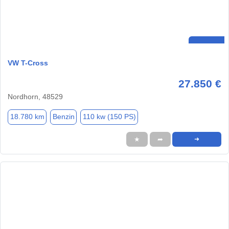
VW T-Cross
27.850 €
Nordhorn, 48529
18.780 km
Benzin
110 kw (150 PS)
★
➦
➜