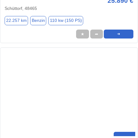
25.890 €
Schüttorf, 48465
22.257 km
Benzin
110 kw (150 PS)
★
➦
➜