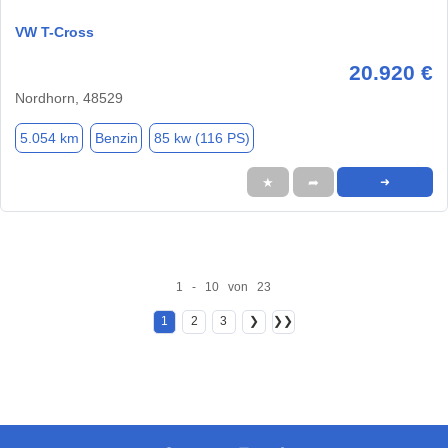
VW T-Cross
20.920 €
Nordhorn, 48529
5.054 km
Benzin
85 kw (116 PS)
★
➦
➜
1 - 10 von 23
1
2
3
❯
❯❯