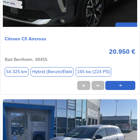
Citroen C5 Aircross
20.950 €
Bad Bentheim, 48455
54.325 km
Hybrid (Benzin/Elekt
165 kw (224 PS)
★
➦
➜