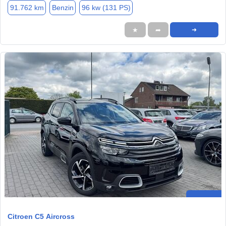
91.762 km
Benzin
96 kw (131 PS)
★
➦
➜
Citroen C5 Aircross