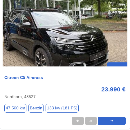
Citroen C5 Aircross
23.990 €
Nordhorn, 48527
47.500 km
Benzin
133 kw (181 PS)
★
➦
➜