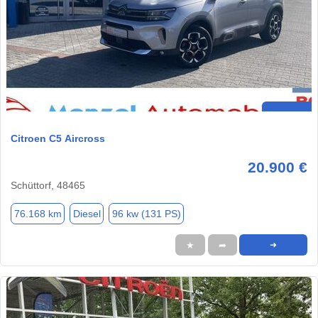
Citroen C5 Aircross
20.900 €
Schüttorf, 48465
76.168 km
Diesel
96 kw (131 PS)
★
➦
➜