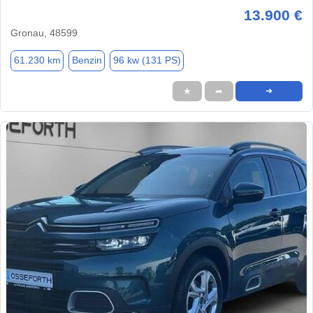
13.900 €
Gronau, 48599
61.230 km
Benzin
96 kw (131 PS)
★
➦
➜