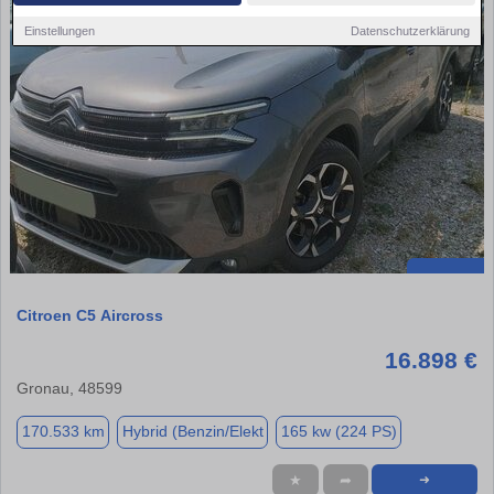
Einstellungen
Datenschutzerklärung
Citroen C5 Aircross
16.898 €
Gronau, 48599
170.533 km
Hybrid (Benzin/Elekt
165 kw (224 PS)
★
➦
➜