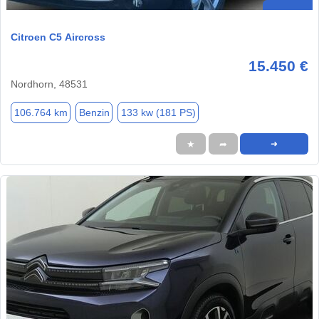
Citroen C5 Aircross
15.450 €
Nordhorn, 48531
106.764 km
Benzin
133 kw (181 PS)
★
➦
➜