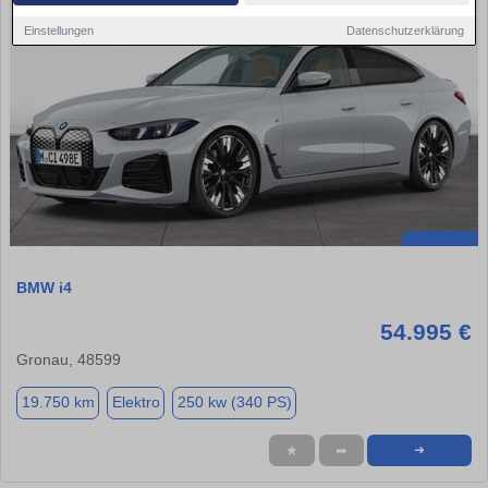
Einstellungen
Datenschutzerklärung
BMW i4
54.995 €
Gronau, 48599
19.750 km
Elektro
250 kw (340 PS)
★
➦
➜