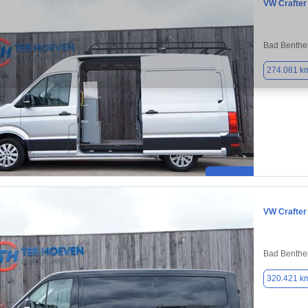
VW Crafter
Bad Benthe
274.081 k
VW Crafter
Bad Benthe
320.421 k