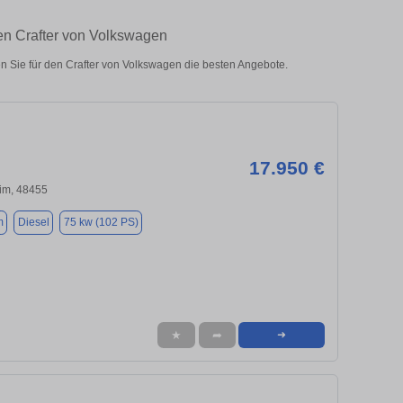
en Crafter von Volkswagen
 Sie für den Crafter von Volkswagen die besten Angebote.
17.950 €
im, 48455
m
Diesel
75 kw (102 PS)
★
➦
➜