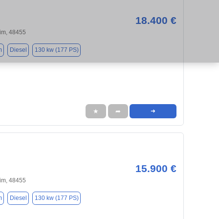
18.400 €
im, 48455
m
Diesel
130 kw (177 PS)
★
➦
➜
15.900 €
im, 48455
m
Diesel
130 kw (177 PS)