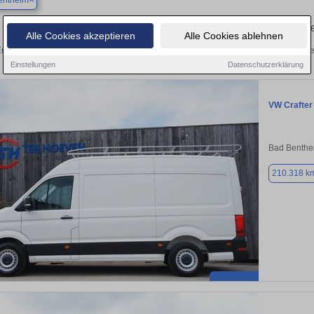
entheim
Finden Sie in Bad Bentheim Ihren gebraucht
Alle Cookies akzeptieren
Alle Cookies ablehnen
ntdecken Sie in Bad Bentheim gebrauchte VW Crafter Gebrauchtwagen. Hier finden
Einstellungen
Datenschutzerklärung
VW Crafter
Bad Benthe
210.318 k