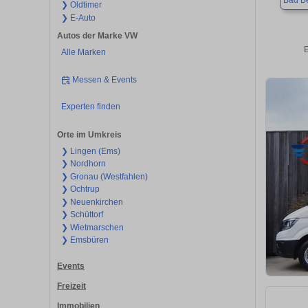
Bad B
❯ Oldtimer
❯ E-Auto
Autos der Marke VW
E
Alle Marken
Messen & Events
Experten finden
Orte im Umkreis
❯ Lingen (Ems)
❯ Nordhorn
❯ Gronau (Westfahlen)
❯ Ochtrup
❯ Neuenkirchen
❯ Schüttorf
❯ Wietmarschen
❯ Emsbüren
Events
Freizeit
Immobilien