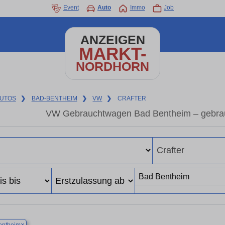
Event
Auto
Immo
Job
ANZEIGEN
MARKT-
NORDHORN
UTOS
❯
BAD-BENTHEIM
❯
VW
❯
CRAFTER
VW Gebrauchtwagen Bad Bentheim – gebrau
×