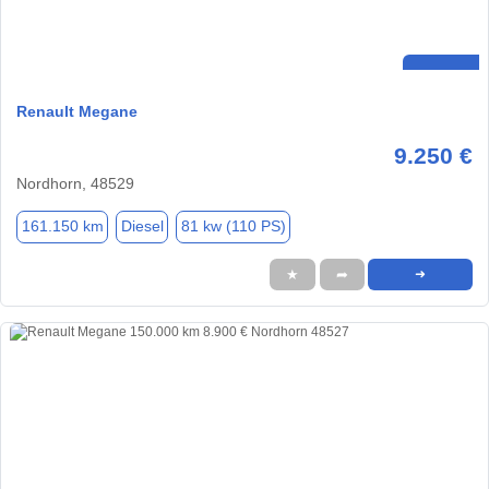
Renault Megane
9.250 €
Nordhorn, 48529
161.150 km
Diesel
81 kw (110 PS)
★
➦
➜