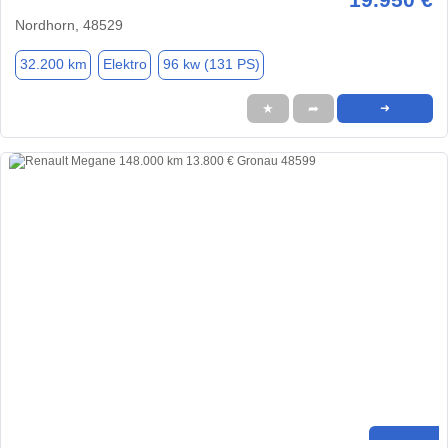
Nordhorn, 48529
32.200 km
Elektro
96 kw (131 PS)
★
➦
➜