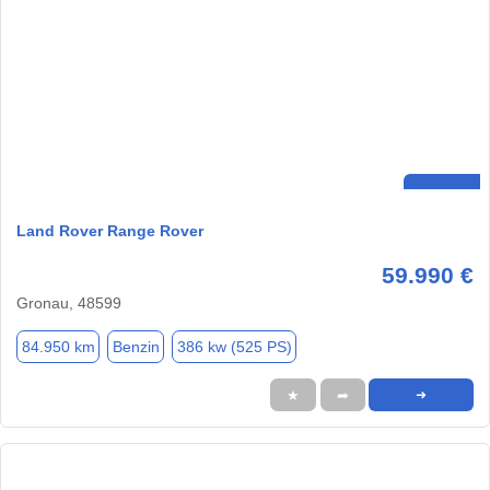
Land Rover Range Rover
59.990 €
Gronau, 48599
84.950 km
Benzin
386 kw (525 PS)
★
➦
➜