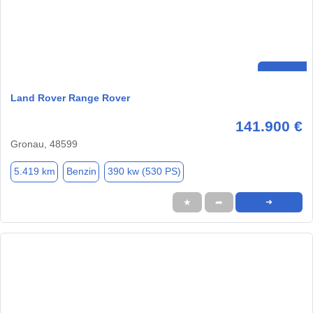
Land Rover Range Rover
141.900 €
Gronau, 48599
5.419 km
Benzin
390 kw (530 PS)
★
➦
➜