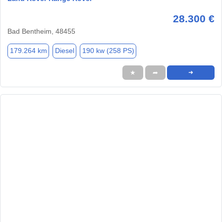
28.300 €
Bad Bentheim, 48455
179.264 km
Diesel
190 kw (258 PS)
★
➦
➜