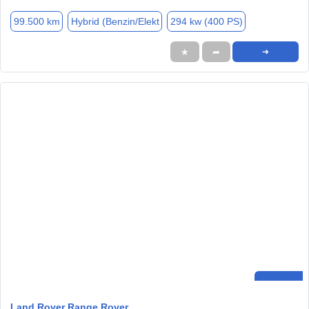
99.500 km
Hybrid (Benzin/Elekt
294 kw (400 PS)
★
➦
➜
Land Rover Range Rover