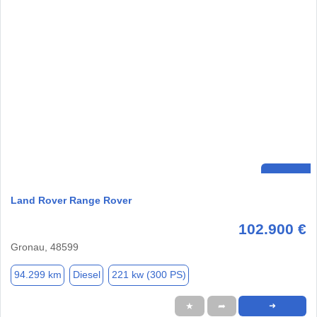
Land Rover Range Rover
102.900 €
Gronau, 48599
94.299 km
Diesel
221 kw (300 PS)
★
➦
➜