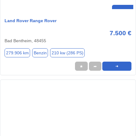
Land Rover Range Rover
7.500 €
Bad Bentheim, 48455
279.906 km
Benzin
210 kw (286 PS)
★
➦
➜