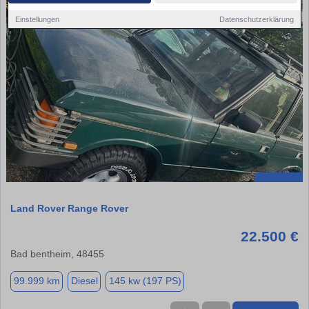
Einstellungen
Datenschutzerklärung
Land Rover Range Rover
22.500 €
Bad bentheim, 48455
99.999 km
Diesel
145 kw (197 PS)