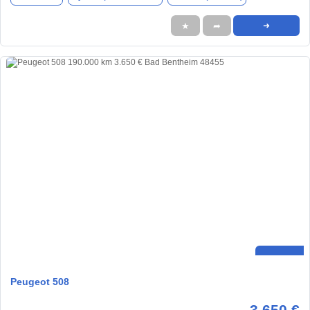
★
➦
➜
Peugeot 508
3.650 €