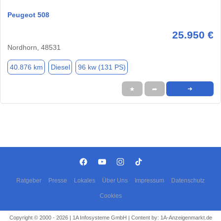
Peugeot 508
25.950 €
Nordhorn, 48531
40.876 km
Diesel
96 kw (131 PS)
★
➦
➜
Ratgeber
Presse
Lokales
Über Uns
Impressum
Datenschutz
Cookies
Copyright © 2000 - 2026 | 1A Infosysteme GmbH | Content by: 1A-Anzeigenmarkt.de