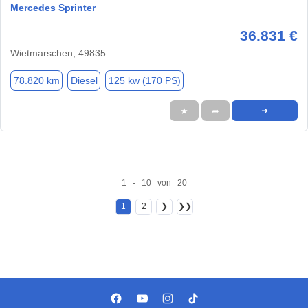
Mercedes Sprinter
36.831 €
Wietmarschen, 49835
78.820 km
Diesel
125 kw (170 PS)
★
➦
➜
1 - 10 von 20
1
2
❯
❯❯