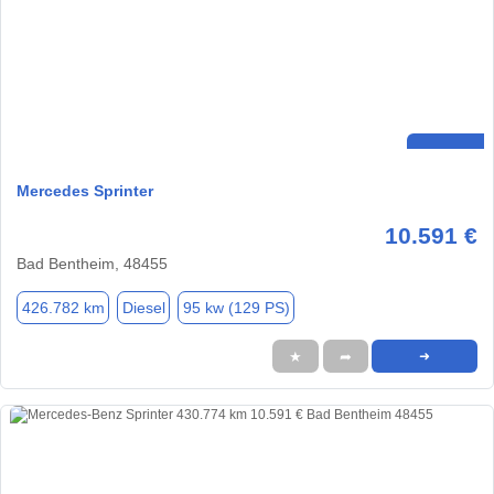
Mercedes Sprinter
10.591 €
Bad Bentheim, 48455
426.782 km
Diesel
95 kw (129 PS)
★
➦
➜