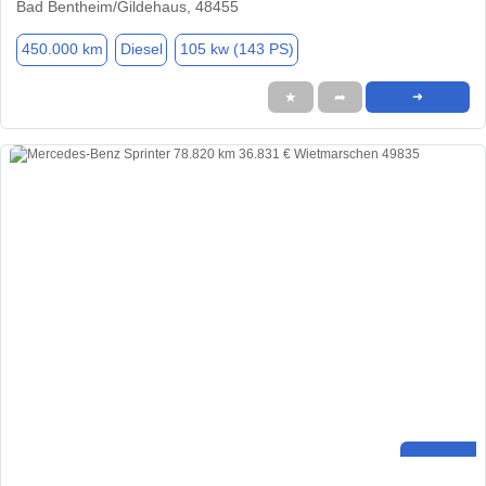
Bad Bentheim/Gildehaus, 48455
450.000 km
Diesel
105 kw (143 PS)
★
➦
➜