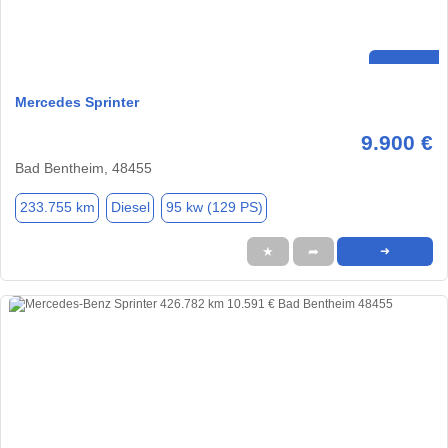
Mercedes Sprinter
9.900 €
Bad Bentheim, 48455
233.755 km
Diesel
95 kw (129 PS)
★
➦
➜