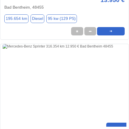
Bad Bentheim, 48455
195.654 km
Diesel
95 kw (129 PS)
★
➦
➜