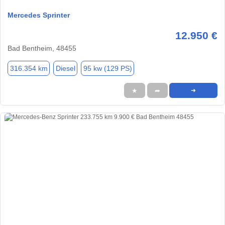
Mercedes Sprinter
12.950 €
Bad Bentheim, 48455
316.354 km
Diesel
95 kw (129 PS)
★
➦
➜