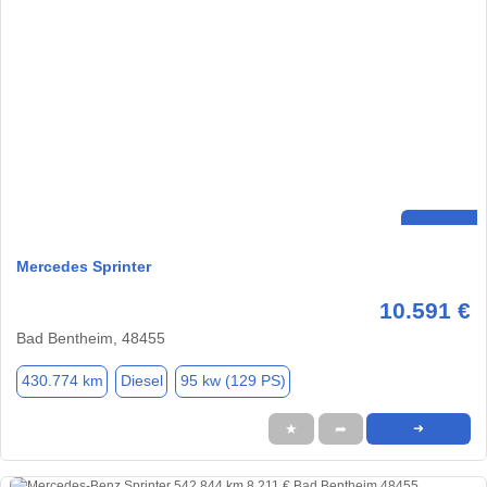
Mercedes Sprinter
10.591 €
Bad Bentheim, 48455
430.774 km
Diesel
95 kw (129 PS)
★
➦
➜