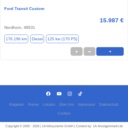
Ford Transit Custom
15.987 €
Nordhorn, 48531
176.196 km
Diesel
125 kw (170 PS)
★
➦
➜
Ratgeber
Presse
Lokales
Über Uns
Impressum
Datenschutz
Cookies
Copyright © 2000 - 2026 | 1A Infosysteme GmbH | Content by: 1A-Anzeigenmarkt.de