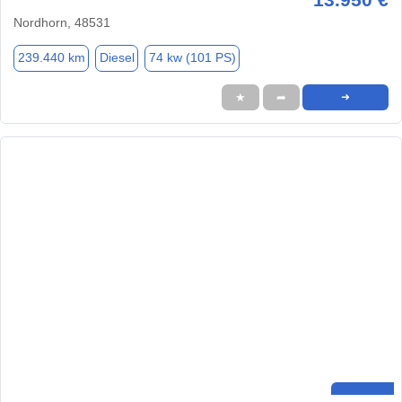
Nordhorn, 48531
239.440 km
Diesel
74 kw (101 PS)
★
➦
➜