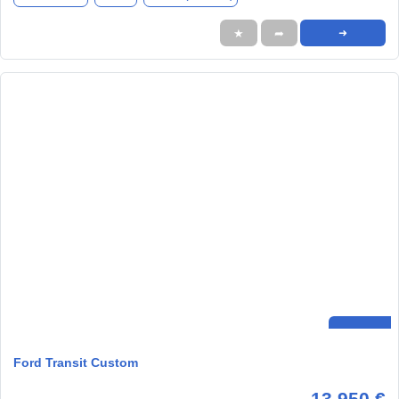
★
➦
➜
Ford Transit Custom
13.950 €