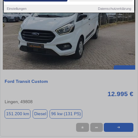
Einstellungen
Datenschutzerklärung
Ford Transit Custom
12.995 €
Lingen, 49808
151.200 km
Diesel
96 kw (131 PS)
★
➦
➜