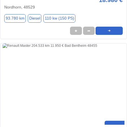
Nordhorn, 48529
93.780 km
Diesel
110 kw (150 PS)
★
➦
➜