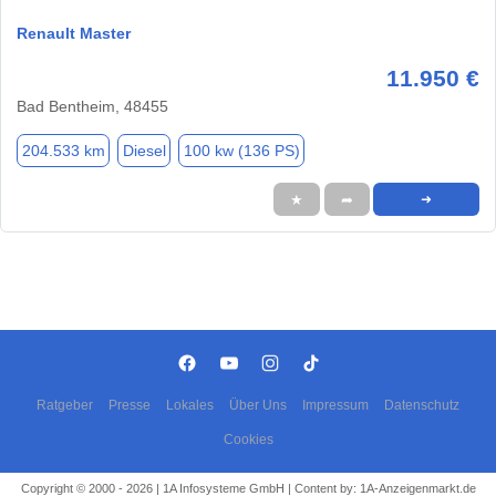
Renault Master
11.950 €
Bad Bentheim, 48455
204.533 km
Diesel
100 kw (136 PS)
★
➦
➜
Ratgeber
Presse
Lokales
Über Uns
Impressum
Datenschutz
Cookies
Copyright © 2000 - 2026 | 1A Infosysteme GmbH | Content by: 1A-Anzeigenmarkt.de