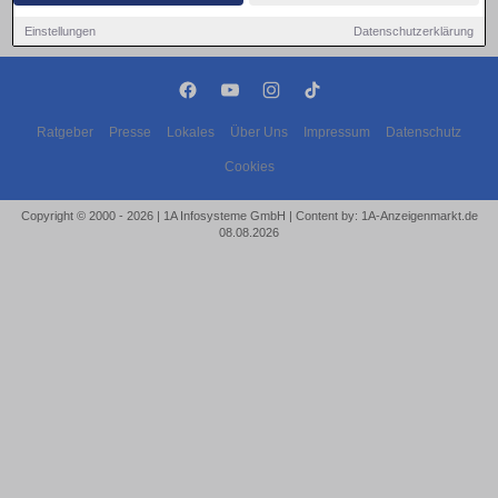
Einstellungen
Datenschutzerklärung
Ratgeber
Presse
Lokales
Über Uns
Impressum
Datenschutz
Cookies
Copyright © 2000 - 2026 | 1A Infosysteme GmbH | Content by: 1A-Anzeigenmarkt.de
08.08.2026