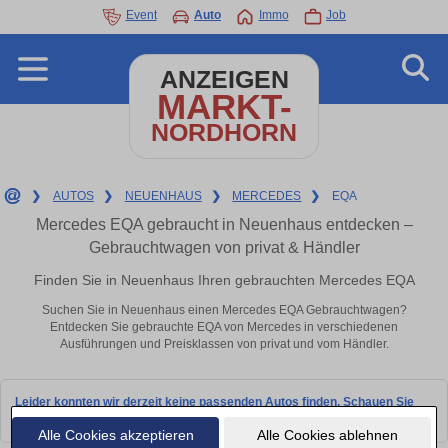
Event
Auto
Immo
Job
ANZEIGEN
MARKT-
NORDHORN
❯
AUTOS
❯
NEUENHAUS
❯
MERCEDES
❯
EQA
Mercedes EQA gebraucht in Neuenhaus entdecken –
Gebrauchtwagen von privat & Händler
Finden Sie in Neuenhaus Ihren gebrauchten Mercedes EQA
Suchen Sie in Neuenhaus einen Mercedes EQA Gebrauchtwagen?
Entdecken Sie gebrauchte EQA von Mercedes in verschiedenen
Ausführungen und Preisklassen von privat und vom Händler.
Leider konnten wir derzeit keine passenden Autos finden. Schauen Sie
bald wieder vorbei!
Alle Cookies akzeptieren
Alle Cookies ablehnen