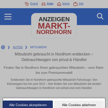
Event
Auto
Immo
Job
ANZEIGEN
MARKT-
NORDHORN
❯
AUTOS
❯
MITSUBISHI
Mitsubishi gebraucht in Nordhorn entdecken –
Gebrauchtwagen von privat & Händler
Finden Sie in Nordhorn Ihren gebrauchten Mitsubishi – vom Klein-
bis zum Premiummodell
Entdecken Sie in Nordhorn gebrauchte Mitsubishi Fahrzeuge. Von
Kleinwagen bis hin zum SUV – hier finden Sie von Mitsubishi die besten
Gebrauchtwagen in Nordhorn von privat und vom Händler.
Leider konnten wir derzeit keine passenden Autos finden. Schauen Sie
Alle Cookies akzeptieren
Alle Cookies ablehnen
bald wieder vorbei!