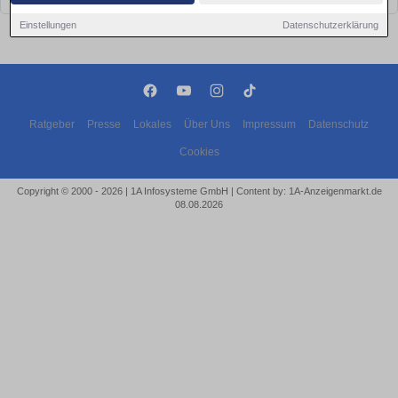
Einstellungen
Datenschutzerklärung
Ratgeber
Presse
Lokales
Über Uns
Impressum
Datenschutz
Cookies
Copyright © 2000 - 2026 | 1A Infosysteme GmbH | Content by: 1A-Anzeigenmarkt.de
08.08.2026