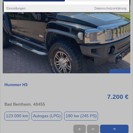
Einstellungen
Datenschutzerklärung
Hummer H3
7.200 €
Bad Bentheim, 48455
123.000 km
Autogas (LPG)
180 kw (245 PS)
★
➦
➜